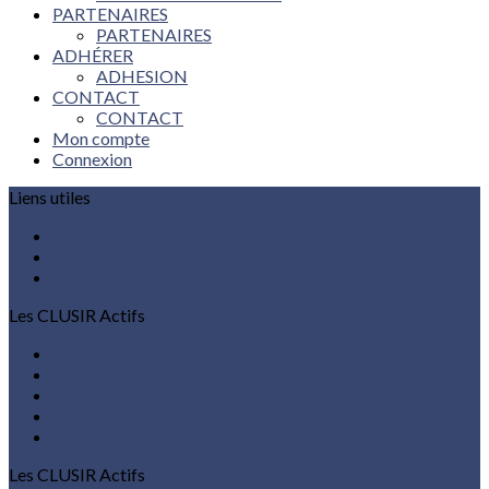
PARTENAIRES
PARTENAIRES
ADHÉRER
ADHESION
CONTACT
CONTACT
Mon compte
Connexion
Liens utiles
ANSSI
CLUSIF
Cybermalveillance
Les CLUSIR Actifs
CLUSIR Aquitaine
CLUSIR Bretagne
CLUSIR Champagne-Ardenne
CLUSIR Nord de France
CLUSIR Normandie
Les CLUSIR Actifs