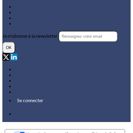
CLUSIR Paca
CLUSIR Réunion
CLUSIR Occitanie
CLUSIR Tahiti
Je m'abonne à la newsletter
OK
Plan du site
Licences
Mentions légales
CGUV
Paramétrer vos cookies
Se connecter
Propulsé par AssoConnect, le logiciel des associations
Professionnelles