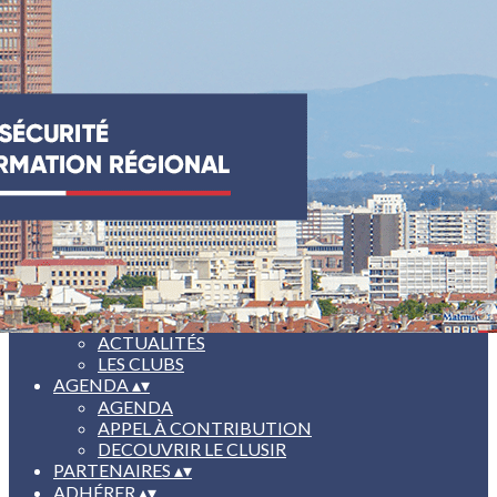
Exporter les lignes sélectionnées
Exporter toutes les colonnes
Exporter uniquement les colonnes affichées
Menu
Ajoutez un logo, un bouton, des réseaux sociaux
Cliquez pour éditer
ACCUEIL
▴
▾
LE CLUSIR
▴
▾
L'ASSOCIATION
ACTUALITÉS
LES CLUBS
AGENDA
▴
▾
AGENDA
APPEL À CONTRIBUTION
DECOUVRIR LE CLUSIR
PARTENAIRES
▴
▾
ADHÉRER
▴
▾