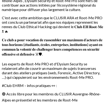
Rhône-Alpes , Elysium Security et Root-Me Pro sont fiers de
contribuer aux actions initiées par l’écosystème régional du
numérique pour diffuser plus largement la culture.
C'est avec cette ambition que le CLUSIR ARA et Root-Me PRO
ont conclu un partenariat afin que nos équipes reprennent les
rennes du Club Ethical Hacking qui devient le 𝐂𝐥𝐮𝐛 𝐄𝐇 𝐑𝐨𝐨𝐭-𝐌𝐞
☠ 🔥
𝐂𝐞 𝐜𝐥𝐮𝐛 𝐚 𝐩𝐨𝐮𝐫 𝐯𝐨𝐜𝐚𝐭𝐢𝐨𝐧 𝐝𝐞 𝐫𝐚𝐬𝐬𝐞𝐦𝐛𝐥𝐞𝐫 𝐮𝐧 𝐦𝐚𝐱𝐢𝐦𝐮𝐦 𝐝’𝐚𝐜𝐭𝐞𝐮𝐫𝐬 𝐝𝐞
𝐭𝐨𝐮𝐬 𝐡𝐨𝐫𝐢𝐳𝐨𝐧𝐬 (𝐞́𝐭𝐮𝐝𝐢𝐚𝐧𝐭𝐬, 𝐞́𝐜𝐨𝐥𝐞𝐬, 𝐞𝐧𝐭𝐫𝐞𝐩𝐫𝐢𝐬𝐞𝐬, 𝐢𝐧𝐬𝐭𝐢𝐭𝐮𝐭𝐢𝐨𝐧𝐬) 𝐚𝐲𝐚𝐧𝐭 𝐞𝐧
𝐜𝐨𝐦𝐦𝐮𝐧 𝐥𝐚 𝐯𝐨𝐥𝐨𝐧𝐭𝐞́ 𝐝𝐞 𝐜𝐡𝐚𝐥𝐥𝐞𝐧𝐠𝐞𝐫 𝐥𝐞𝐮𝐫𝐬 𝐜𝐨𝐦𝐩𝐞́𝐭𝐞𝐧𝐜𝐞𝐬 𝐞𝐧 𝐬𝐞́𝐜𝐮𝐫𝐢𝐭𝐞́
𝐨𝐟𝐟𝐞𝐧𝐬𝐢𝐯𝐞 𝐞𝐭 𝐝𝐞́𝐟𝐞𝐧𝐬𝐢𝐯𝐞 ☠️🛡.
Les experts de Root-Me PRO et d'Elysium Security se
relaieront afin de couvrir un maximum de sujets transverses
durant des ateliers pratiques (web, Forensic, Active Directory,
…) qui s’appuieront sur les environnements Root-Me PRO.
#Club EHRM – infos pratiques 👀 :
🟢 Accès libre pour les membres du CLUSIR Auvergne-Rhône-
Alpes en présentiel et les membres de Root-Me