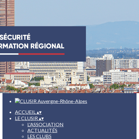
Exporter les lignes sélectionnées
Exporter toutes les colonnes
Exporter uniquement les colonnes affichées
Menu
<
>
L'ASSOCIATION
ACTUALITÉS
LES CLUBS
Ajoutez un logo, un bouton, des réseaux sociaux
Cliquez pour éditer
ACCUEIL
▴
▾
LE CLUSIR
▴
▾
L'ASSOCIATION
ACTUALITÉS
LES CLUBS