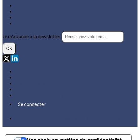
CLUSIR Paca
CLUSIR Réunion
CLUSIR Occitanie
CLUSIR Tahiti
Je m'abonne à la newsletter
OK
Plan du site
Licences
Mentions légales
CGUV
Paramétrer vos cookies
Se connecter
Propulsé par AssoConnect, le logiciel des associations
Professionnelles